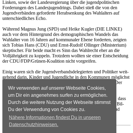
Linken, sowie der Landesregierung über die jugendpolitischen
Forderungen des Landesju­gend­rings. Dabei stieß die von den
Jugendverbänden geforderte Herabsenkung des Wahlalters auf
unterschiedliches Echo.
Während Magnus Jung (SPD) und Heike Kugler (DIE LINKE)
auch vor dem Hintergrund des demographischen Wandels das
Wahlalter von 16 Jahren auf kommunaler Ebene forderten, zeigten
sich Tobias Hans (CDU) und Ernst-Rudolf Ollinger (Ministerium)
skeptischer. Für beide macht es Sinn das Wahl­recht eher an die
Volljährigkeit zu koppeln. Trotzdem wollten sie einer Entscheidung
der CDU/FDP/Grünen-Koalition nicht vorgreifen.
Einig waren sich die Jugendverbandsdelegierten und Politiker weit­
ge­hend darin, Kinder und Jugendliche in den Kommunen mög­lichst
alters­gerecht und projektorientiert beteiligt werden müs­sten. Der
Landesjugendring fordert, dies gesetzlich zu verankern.
Wir verwenden auf unserer Webseite Cookies,
um Dir ein angenehmes surfen zu ermöglichen.
Alle politischen Vertreter stimmten ebenfalls darüber überein, dass
Durch die weitere Nutzung der Webseite stimmst
die außerschulische Jugendarbeit einen wichtigen Beitrag im Bil­
dungs­bereich leiste und dementsprechend wie die Schulen und
Du der Verwendung von Cookies zu.
Hoch­schulen finanziell zu stärken sei.
Nähere Informationen findest Du in unseren
Datenschutzhinweisen.